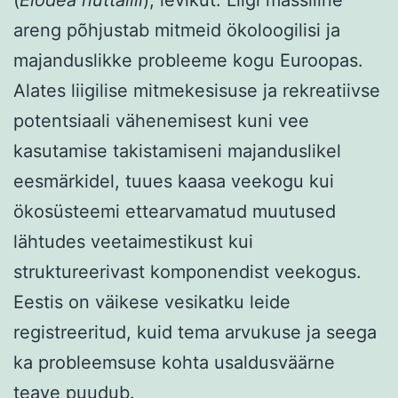
areng põhjustab mitmeid ökoloogilisi ja
majanduslikke probleeme kogu Euroopas.
Alates liigilise mitmekesisuse ja rekreatiivse
potentsiaali vähenemisest kuni vee
kasutamise takistamiseni majanduslikel
eesmärkidel, tuues kaasa veekogu kui
ökosüsteemi ettearvamatud muutused
lähtudes veetaimestikust kui
struktureerivast komponendist veekogus.
Eestis on väikese vesikatku leide
registreeritud, kuid tema arvukuse ja seega
ka probleemsuse kohta usaldusväärne
teave puudub.