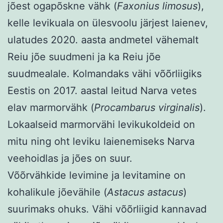
jõest ogapõskne vähk (
Faxonius limosus
),
kelle levikuala on ülesvoolu järjest laienev,
ulatudes 2020. aasta andmetel vähemalt
Reiu jõe suudmeni ja ka Reiu jõe
suudmealale. Kolmandaks vähi võõrliigiks
Eestis on 2017. aastal leitud Narva vetes
elav marmorvähk (
Procambarus virginalis
).
Lokaalseid marmorvähi levikukoldeid on
mitu ning oht leviku laienemiseks Narva
veehoidlas ja jões on suur.
Võõrvähkide levimine ja levitamine on
kohalikule jõevähile (
Astacus astacus
)
suurimaks ohuks. Vähi võõrliigid kannavad