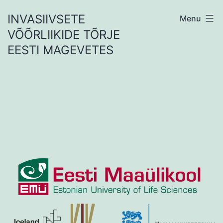
Skip
INVASIIVSETE
Menu
to
VÕÕRLIIKIDE TÕRJE
content
EESTI MAGEVETES