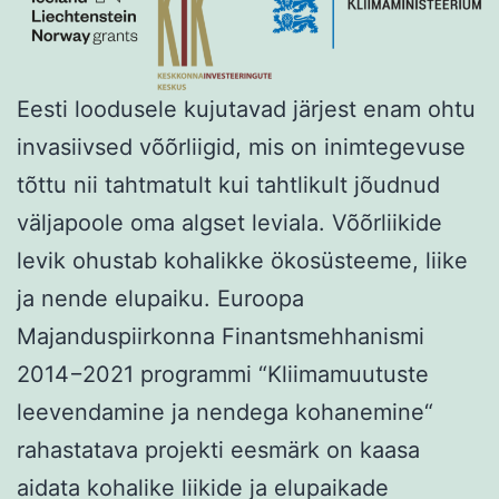
Eesti loodusele kujutavad järjest enam ohtu
invasiivsed võõrliigid, mis on inimtegevuse
tõttu nii tahtmatult kui tahtlikult jõudnud
väljapoole oma algset leviala. Võõrliikide
levik ohustab kohalikke ökosüsteeme, liike
ja nende elupaiku. Euroopa
Majanduspiirkonna Finantsmehhanismi
2014−2021 programmi “Kliimamuutuste
leevendamine ja nendega kohanemine“
rahastatava projekti eesmärk on kaasa
aidata kohalike liikide ja elupaikade