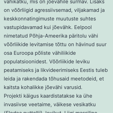
vähikatku, mis on jõevähile surmav. Lisaks
on võõrliigid agressiivsemad, viljakamad ja
keskkonnatingimuste muutuste suhtes
vastupidavamad kui jõevähk. Eelpool
nimetatud Põhja-Ameerika päritolu vähi
võõrliikide levitamise tõttu on hävinud suur
osa Euroopa põliste vähiliikide
populatsioonidest. Võõrliikide leviku
peatamiseks ja likvideerimiseks Eestis tuleb
leida ja rakendada tõhusaid meetodeid, et
kaitsta kohalikke jõevähi varusid.
Projekti käigus kaardistatakse ka ühe
invasiivse veetaime, väikese vesikatku
(
Elodea nuttallii
), levikut. Liigi massiline