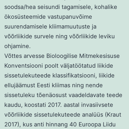
soodsa/hea seisundi tagamisele, kohalike
ökosüsteemide vastupanuvõime
suurendamisele kliimamuutuste ja
võõrliikide survele ning võõrliikide leviku
ohjamine.
Võttes arvesse Bioloogilise Mitmekesisuse
Konventsiooni poolt väljatöötatud liikide
sissetulekuteede klassifikatsiooni, liikide
ellujäämust Eesti kliimas ning nende
sissetuleku tõenäosust vaadeldavate teede
kaudu, koostati 2017. aastal invasiivsete
võõrliikide sissetulekuteede analüüs (Kraut
2017), kus anti hinnang 40 Euroopa Liidu