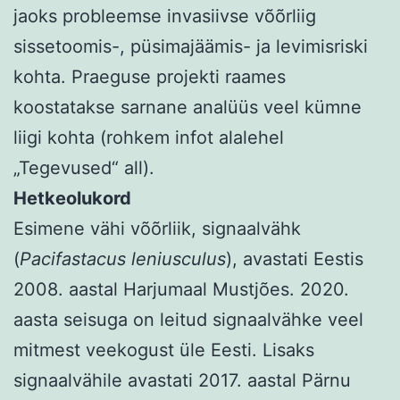
jaoks probleemse invasiivse võõrliig
sissetoomis-, püsimajäämis- ja levimisriski
kohta. Praeguse projekti raames
koostatakse sarnane analüüs veel kümne
liigi kohta (rohkem infot alalehel
„Tegevused“ all).
Hetkeolukord
Esimene vähi võõrliik, signaalvähk
(
Pacifastacus leniusculus
), avastati Eestis
2008. aastal Harjumaal Mustjões. 2020.
aasta seisuga on leitud signaalvähke veel
mitmest veekogust üle Eesti. Lisaks
signaalvähile avastati 2017. aastal Pärnu