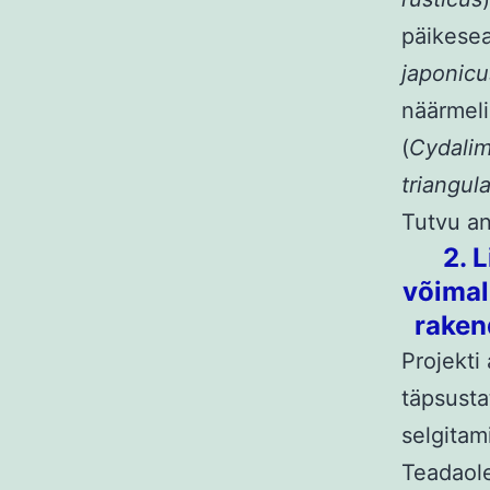
päikese
japonicu
näärmeli
(
Cydalim
triangul
Tutvu an
2. 
võimal
raken
Projekti 
täpsusta
selgitam
Teadaole