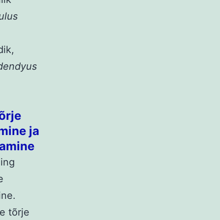
ulus
dik,
dendyus
õrje
mine ja
damine
ning
e
ine.
e tõrje