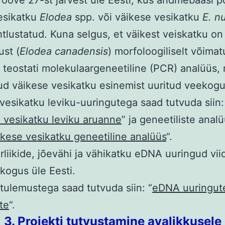
esikatku
Elodea
spp. või väikese vesikatku
E. nu
htlustatud. Kuna selgus, et väikest veiskatku o
ust (
Elodea canadensis
) morfoloogiliselt võimat
, teostati molekulaargeneetiline (PCR) analüüs, 
ud väikese vesikatku esinemist uuritud veekog
vesikatku leviku-uuringutega saad tutvuda siin
 vesikatku leviku aruanne
” ja geneetiliste anal
ikese vesikatku geneetiline analüüs
“.
rliikide, jõevähi ja vähikatku eDNA uuringud viid
kogus üle Eesti.
tulemustega saad tutvuda siin: “
eDNA uuringut
te
“.
3. Projekti tutvustamine avalikkusele