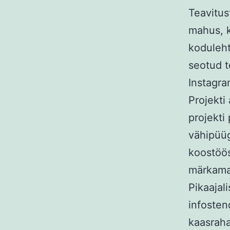
Teavitus
mahus, k
koduleht
seotud t
Instagra
Projekti
projekti
vähipüüg
koostöös
märkama 
Pikaajal
infostend
kaasraha