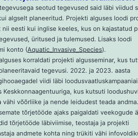
tegevusega seotud tegevused said läbi viidud
ui algselt planeeritud. Projekti alguses loodi pro
 nii eesti kui inglise keeles, kus on kajastatud p
egevused, üritused ja tulemused. Lisaks loodi
mi konto (
Aquatic_Invasive_Species
).
 alguses korraldati projekti algusseminar, kus tut
 planeeritavaid tegevusi. 2022. ja 2023. aasta
ihooaegadel viidi läbi loodusvaatluskampaania
 Keskkonnaagentuuriga, kus kutsuti loodushuvil
vähi võõrliike ja nende leidudest teada andma
isemate tõrjetööde ajaks paigaldati veekogude 
id tõrjetööde läbiviimise, teostaja ja projekti
staja andmete kohta ning trükiti vähi infovoldik