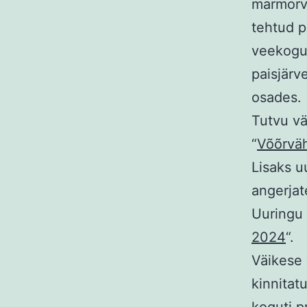
marmorvä
tehtud p
veekogus
paisjärv
osades.
Tutvu vä
“
Võõrvä
Lisaks uu
angerjate
Uuringu 
2024
“.
Väikese 
kinnitat
koguti p