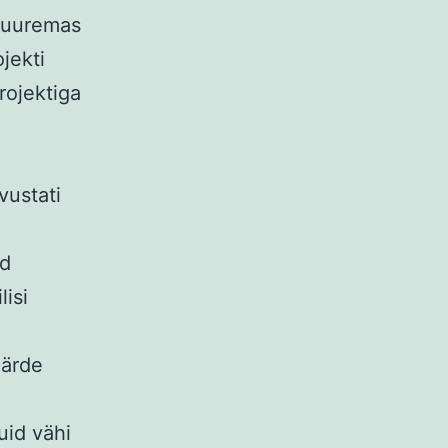
 suuremas
jekti
rojektiga
vustati
id
isi
.
äärde
uid vähi