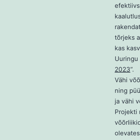
efektiiv
kaalutlu
rakenda
tõrjeks a
kas kasv
Uuringu 
2023
“.
Vähi võõ
ning püü
ja vähi 
Projekti
võõrliik
olevates