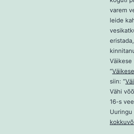
varem v
leide ka
vesikatk
eristada
kinnitan
Väikese 
“
Väikese
siin: “
Vä
Vähi võõ
16-s vee
Uuringu 
kokkuvõ