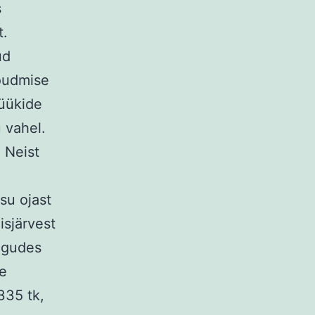
s
t.
ud
õudmise
püükide
 vahel.
 Neist
su ojast
isjärvest
kogudes
de
335 tk,