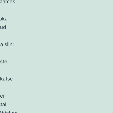
 raames
opka
tud
 siin:
iste,
skatse
ei
tal
õhjal on