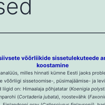
sed
asiivsete võõrliikide sissetulekuteede a
koostamine
 analüüs, milles hinnati kümne Eesti jaoks prob
se võõrliigi sissetoomise-, püsimajäämise- ja levi
 liigid on: Himaalaja põhjatatar (
Koenigia polys
parohi (
Cortaderia jubata
), roostevähk (
Faxoni
), Finlandsoni orav (
Callosciurus finlaysonii
), har