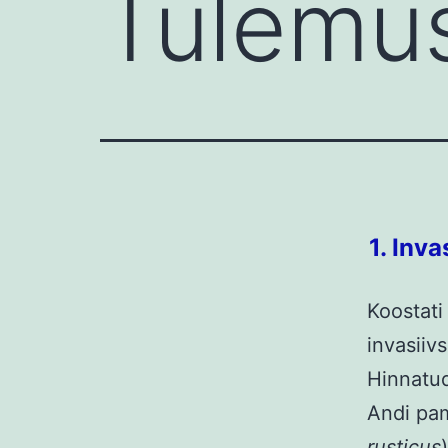
Tulemu
1. Inv
Koostati
invasiiv
Hinnatud
Andi pam
rusticus