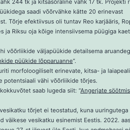
hk 244 tk ja kitsasõraline vähk 17 tk. Projekti
üükidega saadi võõrvähke kätte 20 erinevast
t. Tõrje efektiivsus oli tuntav Reo karjääris, R
es ja Riksu oja kõige intensiivsema püügiga kae
hi võõrliikide väljapüükide detailsema aruandega
hkide püükide lõpparuanne
“.
riti morfoloogiliselt erinevate, kitsa- ja laiapeal
 potentsiaali vähi võõrliikide tõrjes.
kokkuvõtet saab lugeda siit: “
Angerjate söötmi
vesikatku tõrjet ei teostatud, kuna uuringutega 
ud väikese vesikatku esinemist Eestis. 2022. aas
roove 27-st järvest üle Eesti, kus andmebaasi p