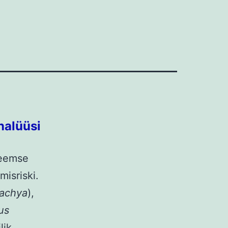
nalüüsi
leemse
misriski.
tachya
),
us
ilik