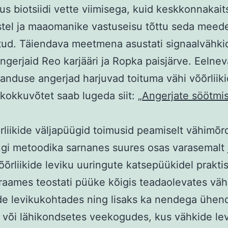
sus biotsiidi vette viimisega, kuid keskkonnakaits
stel ja maaomanike vastuseisu tõttu seda meede
tud. Täiendava meetmena asustati signaalvähki
ngerjaid Reo karjääri ja Ropka paisjärve. Eelneva
anduse angerjad harjuvad toituma vähi võõrliiki
kokkuvõtet saab lugeda siit: „
Angerjate söötmi
rliikide väljapüügid toimusid peamiselt vähimõ
gi metoodika sarnanes suures osas varasemalt 
võõrliikide leviku uuringute katsepüükidel praktis
 raames teostati püüke kõigis teadaolevates väh
ide levikukohtades ning lisaks ka nendega ühe
 või lähikondsetes veekogudes, kus vähkide lev