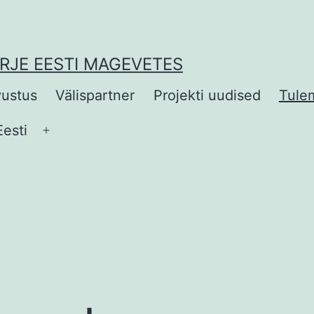
ÕRJE EESTI MAGEVETES
vustus
Välispartner
Projekti uudised
Tule
Eesti
Open
menu