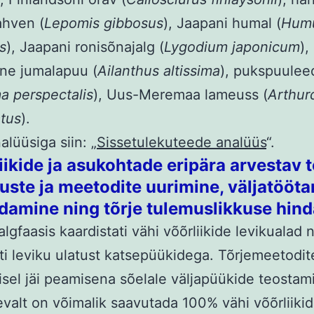
ahven (
Lepomis gibbosus
), Jaapani humal (
Hum
s
), Jaapani ronisõnajalg (
Lygodium japonicum
),
ne jumalapuu (
Ailanthus altissima
), pukspuulee
a perspectalis
), Uus-Meremaa lameuss (
Arthur
atus
).
alüüsiga siin: „
Sissetulekuteede analüüs
“.
Liikide ja asukohtade eripära arvestav t
uste ja meetodite uurimine, väljatööta
damine ning tõrje tulemuslikkuse hin
algfaasis kaardistati vähi võõrliikide levikualad 
ti leviku ulatust katsepüükidega. Tõrjemeetodit
isel jäi peamisena sõelale väljapüükide teostam
valt on võimalik saavutada 100% vähi võõrliikid