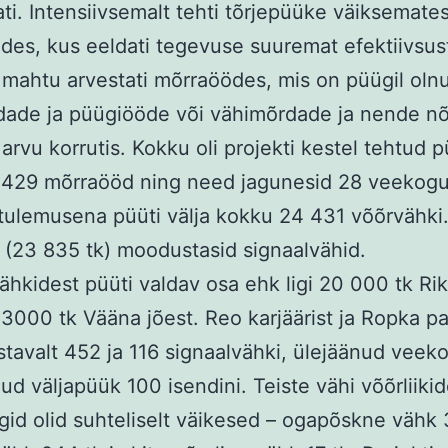
ati. Intensiivsemalt tehti tõrjepüüke väiksemate
es, kus eeldati tegevuse suuremat efektiivsus
mahtu arvestati mõrraöödes, mis on püügil oln
dade ja püügiööde või vähimõrdade ja nende n
arvu korrutis. Kokku oli projekti kestel tehtud 
 429 mõrraööd ning need jagunesid 28 veekogu
 tulemusena püüti välja kokku 24 431 võõrvähki.
(23 835 tk) moodustasid signaalvähid.
ähkidest püüti valdav osa ehk ligi 20 000 tk Rik
 3000 tk Vääna jõest. Reo karjäärist ja Ropka pa
stavalt 452 ja 116 signaalvähki, ülejäänud vee
nud väljapüük 100 isendini. Teiste vähi võõrliiki
id olid suhteliselt väikesed – ogapõskne vähk 