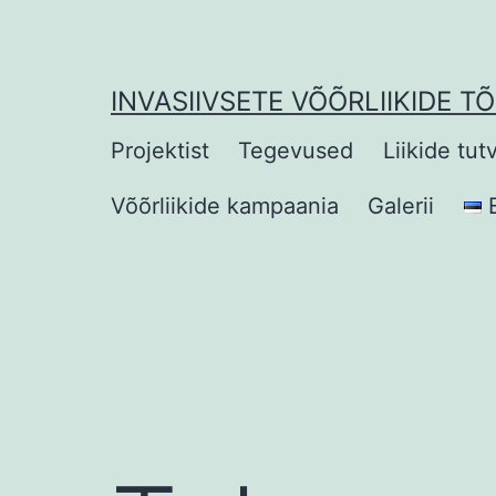
Skip
to
content
INVASIIVSETE VÕÕRLIIKIDE T
Projektist
Tegevused
Liikide tut
Võõrliikide kampaania
Galerii