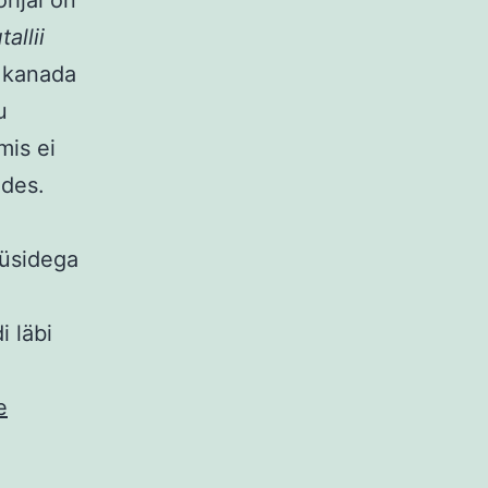
tallii
n kanada
u
mis ei
udes.
:
üüsidega
i läbi
e