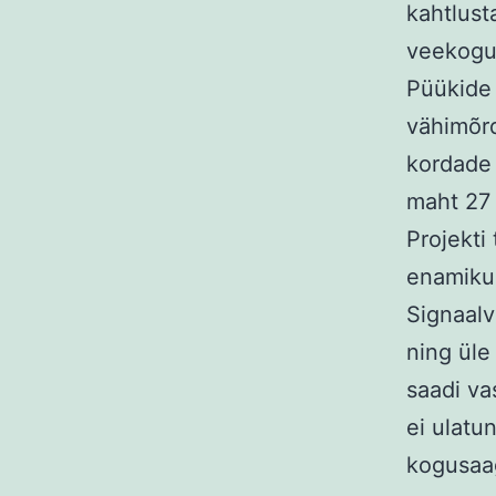
kahtlust
veekogud
Püükide 
vähimõr
kordade 
maht 27
Projekti
enamiku 
Signaalv
ning üle
saadi va
ei ulatu
kogusaag