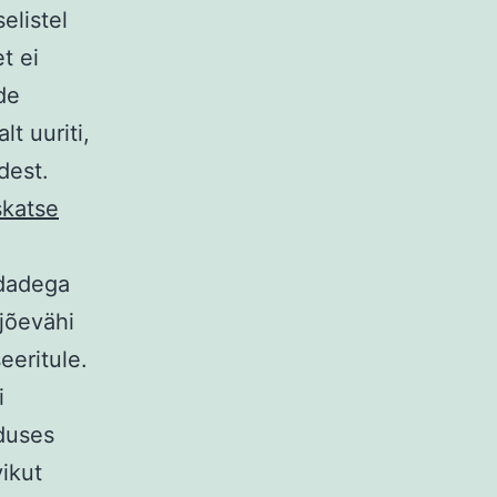
elistel
t ei
de
lt uuriti,
dest.
skatse
rdadega
jõevähi
eeritule.
i
nduses
ikut